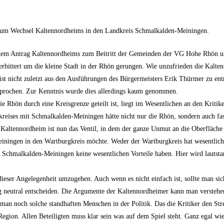
zum Wechsel Kaltennordheims in den Landkreis Schmalkalden-Meiningen.
dem Antrag Kaltennordheims zum Beitritt der Gemeinden der VG Hohe Rhön 
erbittert um die kleine Stadt in der Rhön gerungen. Wie unzufrieden die Kalt
 ist nicht zuletzt aus den Ausführungen des Bürgermeisters Erik Thürmer zu e
prochen. Zur Kenntnis wurde dies allerdings kaum genommen.
ie Rhön durch eine Kreisgrenze geteilt ist, liegt im Wesentlichen an den Kriti
eises mit Schmalkalden-Meiningen hätte nicht nur die Rhön, sondern auch fas
r. Kaltennordheim ist nun das Ventil, in dem der ganze Unmut an die Oberfläch
ngen in den Wartburgkreis möchte. Weder der Wartburgkreis hat wesentliche
Schmalkalden-Meiningen keine wesentlichen Vorteile haben. Hier wird lautsta
t dieser Angelegenheit umzugehen. Auch wenn es nicht einfach ist, sollte man s
 neutral entscheiden. Die Argumente der Kaltennordheimer kann man verstehen
ebt man noch solche standhaften Menschen in der Politik. Das die Kritiker den 
Region. Allen Beteiligten muss klar sein was auf dem Spiel steht. Ganz egal wie