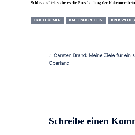
Schlussendlich sollte es die Entscheidung der Kaltennordhei
ERIK THÜRMER
KALTENNORDHEIM
KREISWECHS
Beitrags-
Carsten Brand: Meine Ziele für ein s
Navigation
Oberland
Schreibe einen Kom