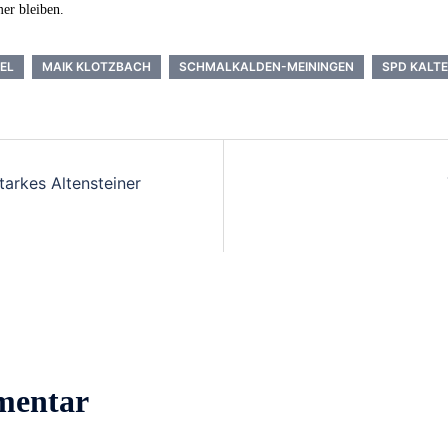
mer bleiben.
EL
MAIK KLOTZBACH
SCHMALKALDEN-MEININGEN
SPD KALT
tarkes Altensteiner
mentar