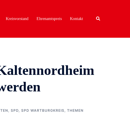
Search
Kreisvorstand
Ehrenamtspreis
Kontakt
 Kaltennordheim
 werden
HTEN
,
SPD
,
SPD WARTBURGKREIS
,
THEMEN