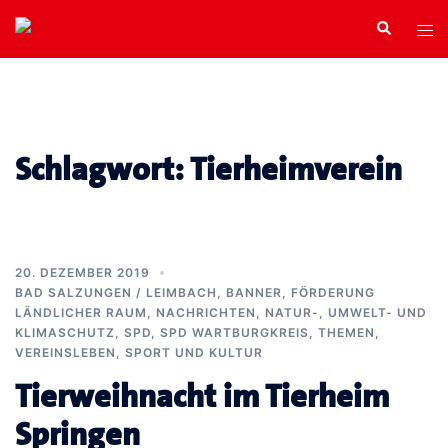
Zum
Search
Tog
Inhalt
men
springen
Schlagwort:
Tierheimverein
20. DEZEMBER 2019
BAD SALZUNGEN / LEIMBACH
,
BANNER
,
FÖRDERUNG
LÄNDLICHER RAUM
,
NACHRICHTEN
,
NATUR-, UMWELT- UND
KLIMASCHUTZ
,
SPD
,
SPD WARTBURGKREIS
,
THEMEN
,
VEREINSLEBEN, SPORT UND KULTUR
Tierweihnacht im Tierheim
Springen