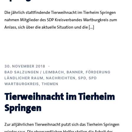
Die jährlich stattfindende Tierweihnacht im Tierheim Springen
nahmen Mitglieder des SDP Kreisverbandes Wartburgkreis zum
Anlass, sich über die aktuelle Situation und die […]
30. NOVEMBER 2018
BAD SALZUNGEN / LEIMBACH
,
BANNER
,
FÖRDERUNG
LÄNDLICHER RAUM
,
NACHRICHTEN
,
SPD
,
SPD
WARTBURGKREIS
,
THEMEN
Tierweihnacht im Tierheim
Springen
Zur alljährlichen Tierweihnacht putzt sich das Tierheim Springen
wieder raus. Die ehrenamtlichen Helfer stellen die Arbeit des