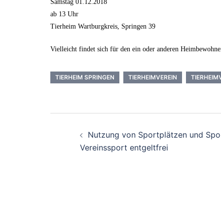
Samstag 01.12.2018
ab 13 Uhr
Tierheim Wartburgkreis, Springen 39
Vielleicht findet sich für den ein oder anderen Heimbewohne
TIERHEIM SPRINGEN
TIERHEIMVEREIN
TIERHEIM
Beitrags-
Nutzung von Sportplätzen und Spor
Navigation
Vereinssport entgeltfrei