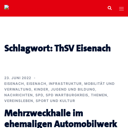
Zum
Search
Tog
Inhalt
men
springen
Schlagwort:
ThSV Eisenach
23. JUNI 2022
EISENACH
,
EISENACH
,
INFRASTRUKTUR, MOBILITÄT UND
VERWALTUNG
,
KINDER, JUGEND UND BILDUNG
,
NACHRICHTEN
,
SPD
,
SPD WARTBURGKREIS
,
THEMEN
,
VEREINSLEBEN, SPORT UND KULTUR
Mehrzweckhalle im
ehemaligen Automobilwerk