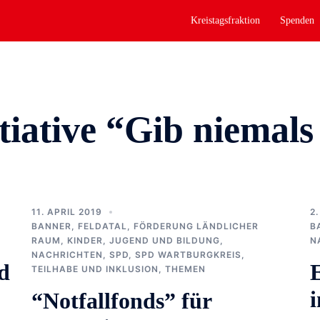
Kreistagsfraktion
Spenden
itiative “Gib niemals
11. APRIL 2019
2
BANNER
,
FELDATAL
,
FÖRDERUNG LÄNDLICHER
B
RAUM
,
KINDER, JUGEND UND BILDUNG
,
N
NACHRICHTEN
,
SPD
,
SPD WARTBURGKREIS
,
d
TEILHABE UND INKLUSION
,
THEMEN
“Notfallfonds” für