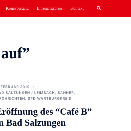
Search
Kreisvorstand
Ehrenamtspreis
Kontakt
 auf”
. FEBRUAR 2019
AD SALZUNGEN / LEIMBACH
,
BANNER
,
ACHRICHTEN
,
SPD WARTBURGKREIS
Eröffnung des “Café B”
in Bad Salzungen