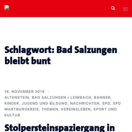
Zum
Search
Tog
Inhalt
men
springen
Schlagwort:
Bad Salzungen
bleibt bunt
16. NOVEMBER 2019
ALTENSTEIN
,
BAD SALZUNGEN / LEIMBACH
,
BANNER
,
KINDER, JUGEND UND BILDUNG
,
NACHRICHTEN
,
SPD
,
SPD
WARTBURGKREIS
,
THEMEN
,
VEREINSLEBEN, SPORT UND
KULTUR
Stolpersteinspaziergang in