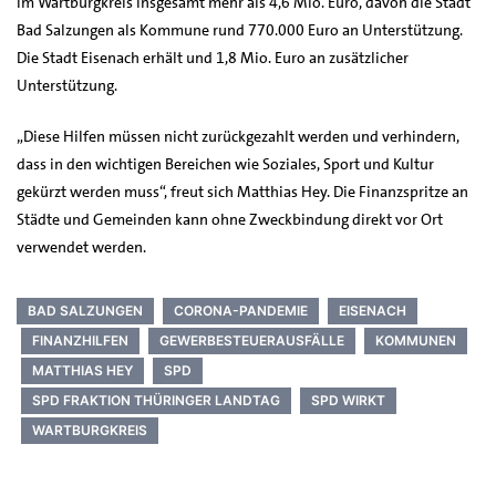
im Wartburgkreis insgesamt mehr als 4,6 Mio. Euro, davon die Stadt
Bad Salzungen als Kommune rund 770.000 Euro an Unterstützung.
Die Stadt Eisenach erhält und 1,8 Mio. Euro an zusätzlicher
Unterstützung.
„Diese Hilfen müssen nicht zurückgezahlt werden und verhindern,
dass in den wichtigen Bereichen wie Soziales, Sport und Kultur
gekürzt werden muss“, freut sich Matthias Hey. Die Finanzspritze an
Städte und Gemeinden kann ohne Zweckbindung direkt vor Ort
verwendet werden.
BAD SALZUNGEN
CORONA-PANDEMIE
EISENACH
FINANZHILFEN
GEWERBESTEUERAUSFÄLLE
KOMMUNEN
MATTHIAS HEY
SPD
SPD FRAKTION THÜRINGER LANDTAG
SPD WIRKT
WARTBURGKREIS