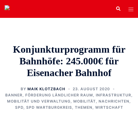
Zum
Search
Tog
Inhalt
men
springen
Konjunkturprogramm für
Bahnhöfe: 245.000€ für
Eisenacher Bahnhof
BY
MAIK KLOTZBACH
23. AUGUST 2020
BANNER
,
FÖRDERUNG LÄNDLICHER RAUM
,
INFRASTRUKTUR,
MOBILITÄT UND VERWALTUNG
,
MOBILITÄT
,
NACHRICHTEN
,
SPD
,
SPD WARTBURGKREIS
,
THEMEN
,
WIRTSCHAFT