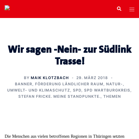
Zum
Search
Tog
Inhalt
men
springen
Wir sagen -Nein- zur Südlink
Trasse!
BY
MAIK KLOTZBACH
29. MÄRZ 2018
BANNER
,
FÖRDERUNG LÄNDLICHER RAUM
,
NATUR-,
UMWELT- UND KLIMASCHUTZ
,
SPD
,
SPD WARTBURGKREIS
,
STEFAN FRICKE. MEINE STANDPUNKTE.
,
THEMEN
Die Menschen aus vielen betroffenen Regionen in Thüringen setzten