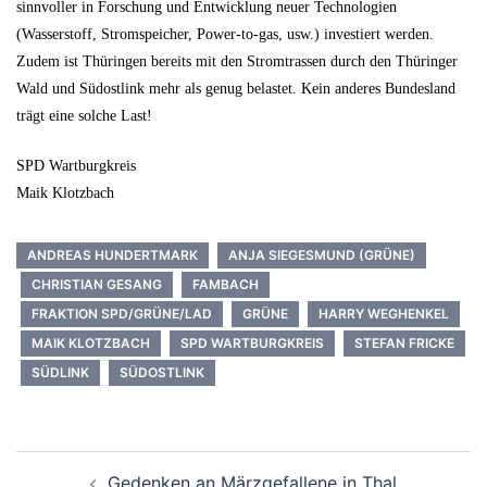
sinnvoller in Forschung und Entwicklung neuer Technologien
(Wasserstoff, Stromspeicher, Power-to-gas, usw.) investiert werden.
Zudem ist Thüringen bereits mit den Stromtrassen durch den Thüringer
Wald und Südostlink mehr als genug belastet. Kein anderes Bundesland
trägt eine solche Last!
SPD Wartburgkreis
Maik Klotzbach
ANDREAS HUNDERTMARK
ANJA SIEGESMUND (GRÜNE)
CHRISTIAN GESANG
FAMBACH
FRAKTION SPD/GRÜNE/LAD
GRÜNE
HARRY WEGHENKEL
MAIK KLOTZBACH
SPD WARTBURGKREIS
STEFAN FRICKE
SÜDLINK
SÜDOSTLINK
Beitrags-
Gedenken an Märzgefallene in Thal