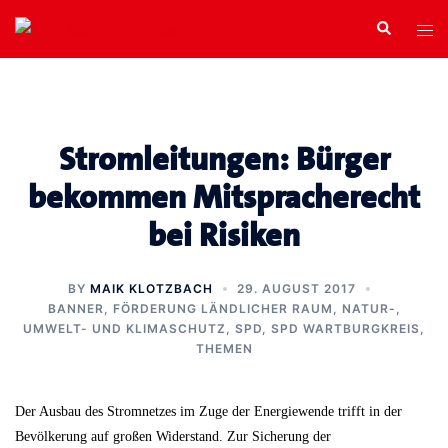
Zum
Search
Tog
Inhalt
men
springen
Stromleitungen: Bürger
bekommen Mitspracherecht
bei Risiken
BY
MAIK KLOTZBACH
29. AUGUST 2017
BANNER
,
FÖRDERUNG LÄNDLICHER RAUM
,
NATUR-,
UMWELT- UND KLIMASCHUTZ
,
SPD
,
SPD WARTBURGKREIS
,
THEMEN
Der Ausbau des Stromnetzes im Zuge der Energiewende trifft in der
Bevölkerung auf großen Widerstand. Zur Sicherung der