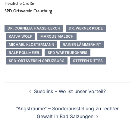
Herzliche Grüße
SPD-Ortsverein Creuzburg
DR. CORNELIA HAASE-LERCH
DR. WERNER PIDDE
KATJA WOLF
MARCUS MALSCH
MICHAEL KLOSTERMANN
RAINER LÄMMERHIRT
RALF POLLMEIER
SPD WARTBURGKREIS
SPD-ORTSVEREIN CREUZBURG
STEFFEN DITTES
Beitrags-
Suedlink – Wo ist unser Vorteil?
Navigation
“Angsträume” – Sonderausstellung zu rechter
Gewalt in Bad Salzungen