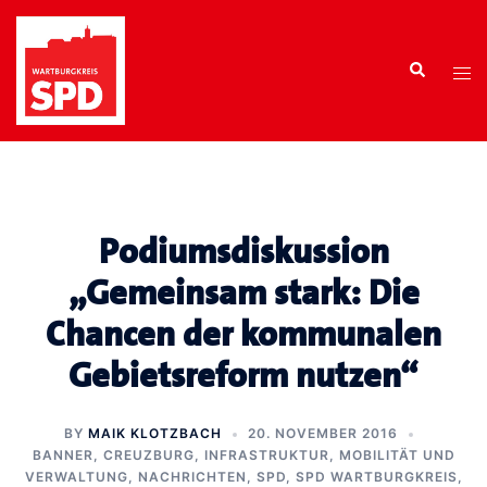
Zum
Inhalt
Search
springen
Tog
men
Podiumsdiskussion
„Gemeinsam stark: Die
Chancen der kommunalen
Gebietsreform nutzen“
BY
MAIK KLOTZBACH
20. NOVEMBER 2016
BANNER
,
CREUZBURG
,
INFRASTRUKTUR, MOBILITÄT UND
VERWALTUNG
,
NACHRICHTEN
,
SPD
,
SPD WARTBURGKREIS
,