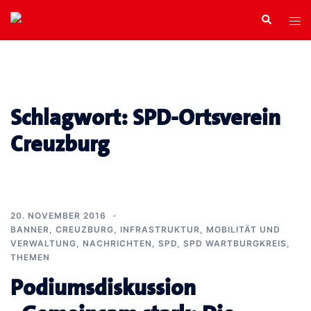
Zum
Search
Tog
Inhalt
men
springen
Schlagwort:
SPD-Ortsverein
Creuzburg
20. NOVEMBER 2016
BANNER
,
CREUZBURG
,
INFRASTRUKTUR, MOBILITÄT UND
VERWALTUNG
,
NACHRICHTEN
,
SPD
,
SPD WARTBURGKREIS
,
THEMEN
Podiumsdiskussion