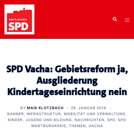
Zum
Inhalt
Search
springen
Tog
men
SPD Vacha: Gebietsreform ja,
Ausgliederung
Kindertageseinrichtung nein
BY
MAIK KLOTZBACH
29. JANUAR 2016
BANNER
,
INFRASTRUKTUR, MOBILITÄT UND VERWALTUNG
,
KINDER, JUGEND UND BILDUNG
,
NACHRICHTEN
,
SPD
,
SPD
WARTBURGKREIS
,
THEMEN
,
VACHA