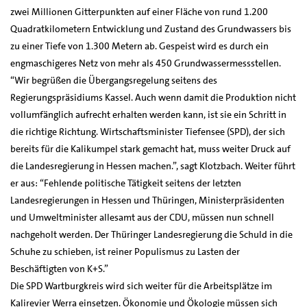
zwei Millionen Gitterpunkten auf einer Fläche von rund 1.200
Quadratkilometern Entwicklung und Zustand des Grundwassers bis
zu einer Tiefe von 1.300 Metern ab. Gespeist wird es durch ein
engmaschigeres Netz von mehr als 450 Grundwassermessstellen.
“Wir begrüßen die Übergangsregelung seitens des
Regierungspräsidiums Kassel. Auch wenn damit die Produktion nicht
vollumfänglich aufrecht erhalten werden kann, ist sie ein Schritt in
die richtige Richtung. Wirtschaftsminister Tiefensee (SPD), der sich
bereits für die Kalikumpel stark gemacht hat, muss weiter Druck auf
die Landesregierung in Hessen machen.”, sagt Klotzbach. Weiter führt
er aus: “Fehlende politische Tätigkeit seitens der letzten
Landesregierungen in Hessen und Thüringen, Ministerpräsidenten
und Umweltminister allesamt aus der CDU, müssen nun schnell
nachgeholt werden. Der Thüringer Landesregierung die Schuld in die
Schuhe zu schieben, ist reiner Populismus zu Lasten der
Beschäftigten von K+S.”
Die SPD Wartburgkreis wird sich weiter für die Arbeitsplätze im
Kalirevier Werra einsetzen. Ökonomie und Ökologie müssen sich