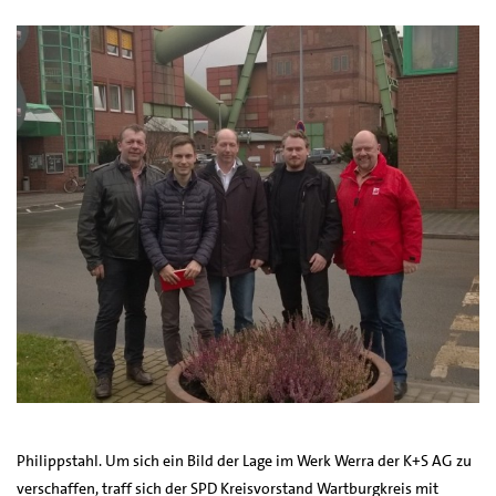
Philippstahl. Um sich ein Bild der Lage im Werk Werra der K+S AG zu
verschaffen, traff sich der SPD Kreisvorstand Wartburgkreis mit