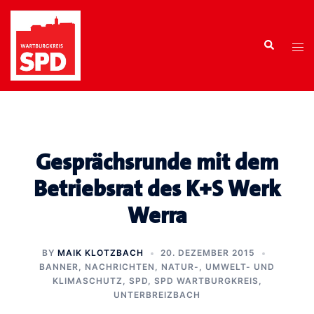
Zum
Inhalt
Search
springen
Tog
men
Gesprächsrunde mit dem
Betriebsrat des K+S Werk
Werra
BY
MAIK KLOTZBACH
20. DEZEMBER 2015
BANNER
,
NACHRICHTEN
,
NATUR-, UMWELT- UND
KLIMASCHUTZ
,
SPD
,
SPD WARTBURGKREIS
,
UNTERBREIZBACH