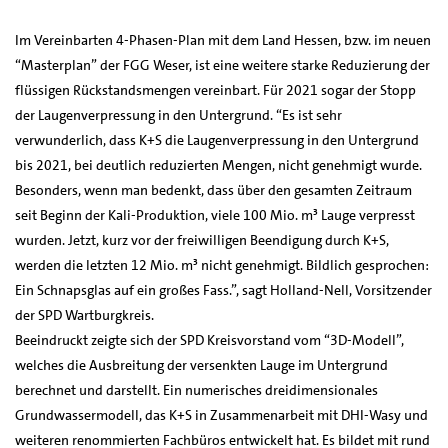
Im Vereinbarten 4-Phasen-Plan mit dem Land Hessen, bzw. im neuen
“Masterplan” der FGG Weser, ist eine weitere starke Reduzierung der
flüssigen Rückstandsmengen vereinbart. Für 2021 sogar der Stopp
der Laugenverpressung in den Untergrund. “Es ist sehr
verwunderlich, dass K+S die Laugenverpressung in den Untergrund
bis 2021, bei deutlich reduzierten Mengen, nicht genehmigt wurde.
Besonders, wenn man bedenkt, dass über den gesamten Zeitraum
seit Beginn der Kali-Produktion, viele 100 Mio. m³ Lauge verpresst
wurden. Jetzt, kurz vor der freiwilligen Beendigung durch K+S,
werden die letzten 12 Mio. m³ nicht genehmigt. Bildlich gesprochen:
Ein Schnapsglas auf ein großes Fass.”, sagt Holland-Nell, Vorsitzender
der SPD Wartburgkreis.
Beeindruckt zeigte sich der SPD Kreisvorstand vom “3D-Modell”,
welches die Ausbreitung der versenkten Lauge im Untergrund
berechnet und darstellt. Ein numerisches dreidimensionales
Grundwassermodell, das K+S in Zusammenarbeit mit DHI-Wasy und
weiteren renommierten Fachbüros entwickelt hat. Es bildet mit rund