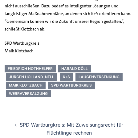
nicht ausschließen. Dazu bedarf es inteligenter Lösungen und
langfristiger Maßnahmenpläne, an denen sich K+S orientieren kann.
“Gemeinsam können wir die Zukunft unserer Region gestalten.”,
schließt Klotzbach ab.
SPD Wartburgkreis
Maik Klotzbach
FRIEDRICH NOTHHELFER
HARALD DÖLL
JÜRGEN HOLLAND-NELL
K+S
LAUGENVERSENKUNG
MAIK KLOTZBACH
SPD WARTBURGKREIS
WERRAVERSALZUNG
Beitrags-
SPD Wartburgkreis: Mit Zuweisungsrecht für
Navigation
Flüchtlinge rechnen