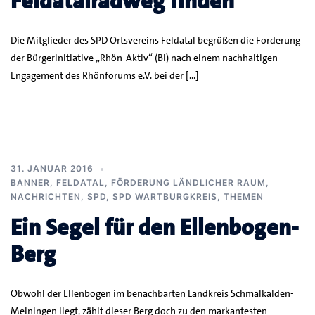
Feldatalradweg finden
Die Mitglieder des SPD Ortsvereins Feldatal begrüßen die Forderung
der Bürgerinitiative „Rhön-Aktiv“ (BI) nach einem nachhaltigen
Engagement des Rhönforums e.V. bei der […]
31. JANUAR 2016
BANNER
,
FELDATAL
,
FÖRDERUNG LÄNDLICHER RAUM
,
NACHRICHTEN
,
SPD
,
SPD WARTBURGKREIS
,
THEMEN
Ein Segel für den Ellenbogen-
Berg
Obwohl der Ellenbogen im benachbarten Landkreis Schmalkalden-
Meiningen liegt, zählt dieser Berg doch zu den markantesten