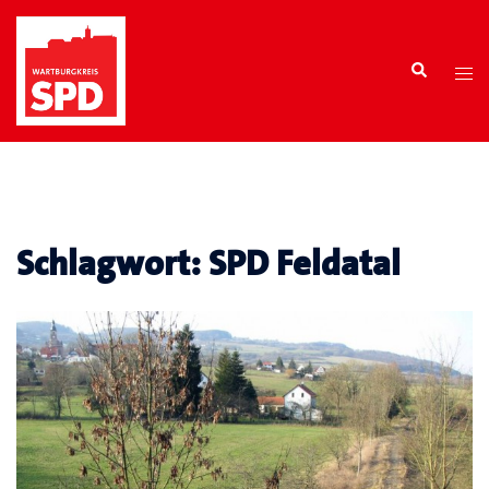
Zum
Inhalt
Search
springen
Tog
men
Schlagwort:
SPD Feldatal