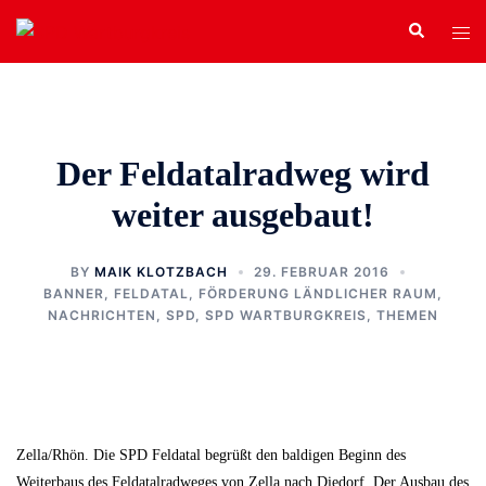
Zum
Search
Tog
Inhalt
men
springen
Der Feldatalradweg wird
weiter ausgebaut!
BY
MAIK KLOTZBACH
29. FEBRUAR 2016
BANNER
,
FELDATAL
,
FÖRDERUNG LÄNDLICHER RAUM
,
NACHRICHTEN
,
SPD
,
SPD WARTBURGKREIS
,
THEMEN
Zella/Rhön. Die SPD Feldatal begrüßt den baldigen Beginn des
Weiterbaus des Feldatalradweges von Zella nach Diedorf. Der Ausbau des