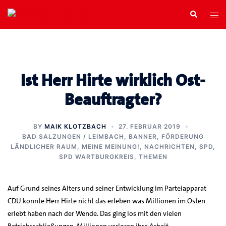
Zum
Search
Tog
Inhalt
men
springen
Ist Herr Hirte wirklich Ost-
Beauftragter?
BY
MAIK KLOTZBACH
27. FEBRUAR 2019
BAD SALZUNGEN / LEIMBACH
,
BANNER
,
FÖRDERUNG
LÄNDLICHER RAUM
,
MEINE MEINUNG!
,
NACHRICHTEN
,
SPD
,
SPD WARTBURGKREIS
,
THEMEN
Auf Grund seines Alters und seiner Entwicklung im Parteiapparat
CDU konnte Herr Hirte nicht das erleben was Millionen im Osten
erlebt haben nach der Wende. Das ging los mit den vielen
Betriebsschließungen, Millionen verloren ihre Arbeit,