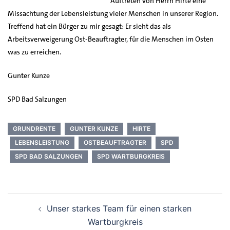
Auftreten von Herrn Hirte eine
Missachtung der Lebensleistung vieler Menschen in unserer Region.
Treffend hat ein Bürger zu mir gesagt: Er sieht das als
Arbeitsverweigerung Ost-Beauftragter, für die Menschen im Osten
was zu erreichen.
Gunter Kunze
SPD Bad Salzungen
GRUNDRENTE
GUNTER KUNZE
HIRTE
LEBENSLEISTUNG
OSTBEAUFTRAGTER
SPD
SPD BAD SALZUNGEN
SPD WARTBURGKREIS
Beitrags-
Unser starkes Team für einen starken
Navigation
Wartburgkreis