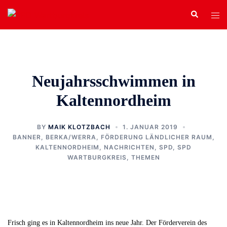
Zum
Search
Tog
Inhalt
men
springen
Neujahrsschwimmen in
Kaltennordheim
BY
MAIK KLOTZBACH
1. JANUAR 2019
BANNER
,
BERKA/WERRA
,
FÖRDERUNG LÄNDLICHER RAUM
,
KALTENNORDHEIM
,
NACHRICHTEN
,
SPD
,
SPD
WARTBURGKREIS
,
THEMEN
Frisch ging es in Kaltennordheim ins neue Jahr. Der Förderverein des