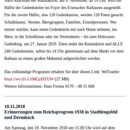
Nach Abschluss der Kunstaktion, am 9. November, ab 19 Uhr, wird die
Hälfte der Gedenksteine im Foyer des Eisenacher Rathauses ausgestellt.
Für die zweite Hälfte, also 120 Gedenksteine, werden 120 Paten gesucht:
Schulklassen, Vereine, Bürogruppen, Familien, Einzelpersonen. Wer
immer möchte, kann einen Gedenkstein mit nach Hause nehmen, ins
Büro, in die Schulklasse oder ins Vereinsheim – bis zum Holocaust-
Gedenktag, am 27. Januar 2019. Dann endet die Kunstaktion und ALLE
240 Gedenksteine, sollen bis 14 Uhr gemeinsam auf dem Markt vor dem
Rathaus zu einem großen Mahnmal aufgeschichtet werden.
Das vollständige Programm erhalten Sie über diesen Link: WeTranfer
https://we.tl/t-LbMCpJXFUW
(27 MB)
Weitere Informationen: Hans Ferenz 0170 – 48 15 668
10.11.2018
Erinnerungen zum Reichsprogrom 1938 in Stadtlengsfeld
und Dermbach
Am Samstag, den 10. November 2018 um 15.00 Uhr wird auf dem