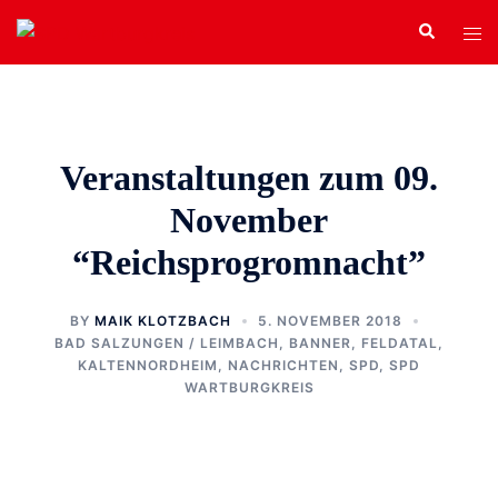
Zum
Search
Tog
Inhalt
men
springen
Veranstaltungen zum 09.
November
“Reichsprogromnacht”
BY
MAIK KLOTZBACH
5. NOVEMBER 2018
BAD SALZUNGEN / LEIMBACH
,
BANNER
,
FELDATAL
,
KALTENNORDHEIM
,
NACHRICHTEN
,
SPD
,
SPD
WARTBURGKREIS