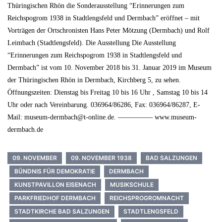
Thüringischen Rhön die Sonderausstellung “Erinnerungen zum
Reichspogrom 1938 in Stadtlengsfeld und Dermbach” eröffnet – mit
Vorträgen der Ortschronisten Hans Peter Mötzung (Dermbach) und Rolf
Leimbach (Stadtlengsfeld). Die Ausstellung Die Ausstellung
“Erinnerungen zum Reichspogrom 1938 in Stadtlengsfeld und
Dermbach” ist vom 10. November 2018 bis 31. Januar 2019 im Museum
der Thüringischen Rhön in Dermbach, Kirchberg 5, zu sehen.
Öffnungszeiten: Dienstag bis Freitag 10 bis 16 Uhr , Samstag 10 bis 14
Uhr oder nach Vereinbarung. 036964/86286, Fax: 036964/86287, E-
Mail: museum-dermbach@t-online.de. ————— www.museum-
dermbach.de
09. NOVEMBER
09. NOVEMBER 1938
BAD SALZUNGEN
BÜNDNIS FÜR DEMOKRATIE
DERMBACH
KUNSTPAVILLON EISENACH
MUSIKSCHULE
PARKFRIEDHOF DERMBACH
REICHSPROGROMNACHT
STADTKIRCHE BAD SALZUNGEN
STADTLENGSFELD