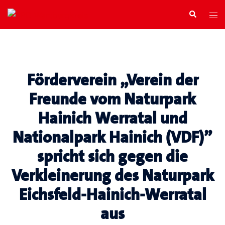
Zum
Search
Tog
Inhalt
men
springen
Förderverein „Verein der
Freunde vom Naturpark
Hainich Werratal und
Nationalpark Hainich (VDF)”
spricht sich gegen die
Verkleinerung des Naturpark
Eichsfeld-Hainich-Werratal
aus