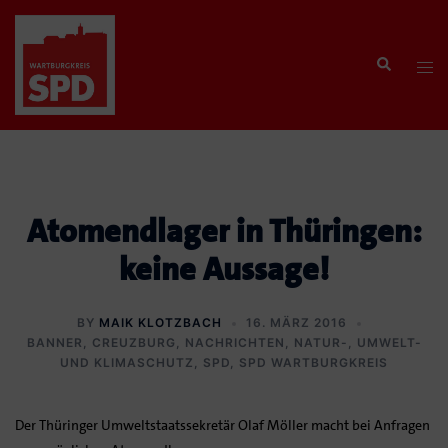
Zum
Inhalt
Search
springen
Tog
men
Atomendlager in Thüringen:
keine Aussage!
BY
MAIK KLOTZBACH
16. MÄRZ 2016
BANNER
,
CREUZBURG
,
NACHRICHTEN
,
NATUR-, UMWELT-
UND KLIMASCHUTZ
,
SPD
,
SPD WARTBURGKREIS
Der Thüringer Umweltstaatssekretär Olaf Möller macht bei Anfragen