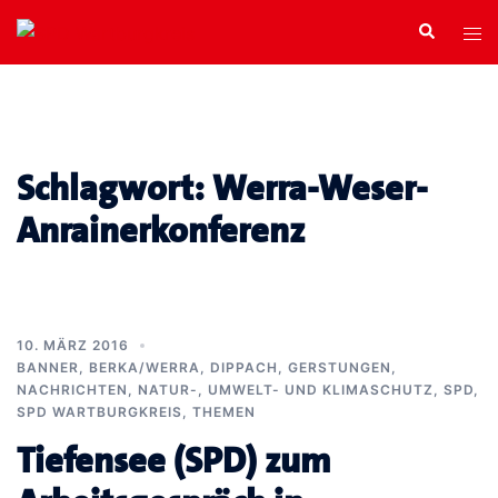
Zum
Search
Tog
Inhalt
men
springen
Schlagwort:
Werra-Weser-
Anrainerkonferenz
10. MÄRZ 2016
BANNER
,
BERKA/WERRA
,
DIPPACH
,
GERSTUNGEN
,
NACHRICHTEN
,
NATUR-, UMWELT- UND KLIMASCHUTZ
,
SPD
,
SPD WARTBURGKREIS
,
THEMEN
Tiefensee (SPD) zum