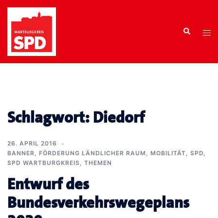
Zum
Inhalt
Search
springen
Tog
men
Schlagwort:
Diedorf
26. APRIL 2016
BANNER
,
FÖRDERUNG LÄNDLICHER RAUM
,
MOBILITÄT
,
SPD
,
SPD WARTBURGKREIS
,
THEMEN
Entwurf des
Bundesverkehrswegeplans