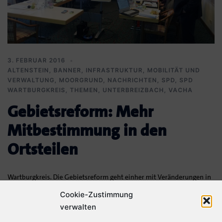
3. FEBRUAR 2016
ALTENSTEIN
,
BANNER
,
INFRASTRUKTUR, MOBILITÄT UND
VERWALTUNG
,
MOORGRUND
,
NACHRICHTEN
,
SPD
,
SPD
WARTBURGKREIS
,
THEMEN
,
UNTERBREIZBACH
,
VACHA
Gebietsreform: Mehr
Mitbestimmung in den
Ortsteilen
Wartburgkreis. Die Gebietsreform geht einher mit Veränderungen in
der kommunalen Rätestruktur. Aus bisherigen Stadt- oder
Cookie-Zustimmung
Gemeinderäten werden Ortsteil- oder Ortschaftsräte. Hier werden
verwalten
[…]