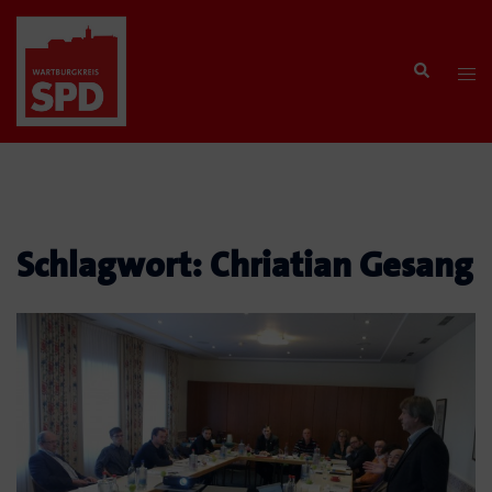
Zum
Inhalt
Search
springen
Tog
men
Schlagwort:
Chriatian Gesang