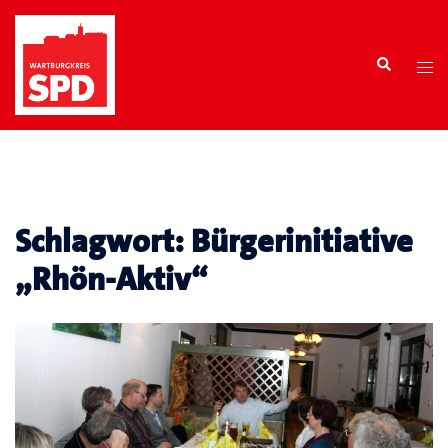
Zum
Inhalt
Search
springen
Tog
men
Schlagwort:
Bürgerinitiative
„Rhön-Aktiv“