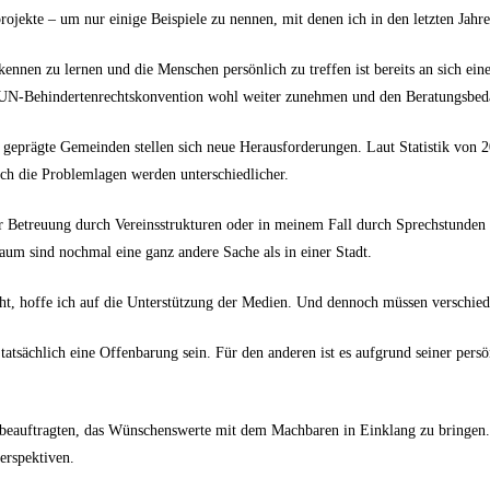
ojekte – um nur einige Beispiele zu nennen, mit denen ich in den letzten Jahre
ennen zu lernen und die Menschen persönlich zu treffen ist bereits an sich ein
 UN-Behindertenrechtskonvention wohl weiter zunehmen und den Beratungsbed
 geprägte Gemeinden stellen sich neue Herausforderungen. Laut Statistik von 2
ch die Problemlagen werden unterschiedlicher.
r Betreuung durch Vereinsstrukturen oder in meinem Fall durch Sprechstunden 
m sind nochmal eine ganz andere Sache als in einer Stadt.
ht, hoffe ich auf die Unterstützung der Medien. Und dennoch müssen verschied
sächlich eine Offenbarung sein. Für den anderen ist es aufgrund seiner persön
nbeauftragten, das Wünschenswerte mit dem Machbaren in Einklang zu bringen.
erspektiven.