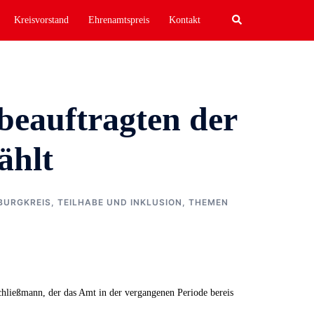
Search
Kreisvorstand
Ehrenamtspreis
Kontakt
beauftragten der
ählt
BURGKREIS
,
TEILHABE UND INKLUSION
,
THEMEN
chließmann, der das Amt in der vergangenen Periode bereis