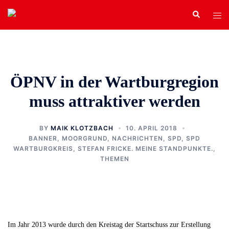
Zum
Search
Tog
Inhalt
men
springen
ÖPNV in der Wartburgregion
muss attraktiver werden
BY
MAIK KLOTZBACH
10. APRIL 2018
BANNER
,
MOORGRUND
,
NACHRICHTEN
,
SPD
,
SPD
WARTBURGKREIS
,
STEFAN FRICKE. MEINE STANDPUNKTE.
,
THEMEN
Im Jahr 2013 wurde durch den Kreistag der Startschuss zur Erstellung