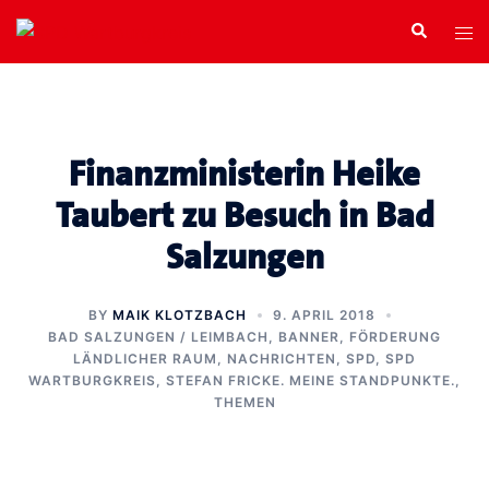
Zum
Search
Tog
Inhalt
men
springen
Finanzministerin Heike
Taubert zu Besuch in Bad
Salzungen
BY
MAIK KLOTZBACH
9. APRIL 2018
BAD SALZUNGEN / LEIMBACH
,
BANNER
,
FÖRDERUNG
LÄNDLICHER RAUM
,
NACHRICHTEN
,
SPD
,
SPD
WARTBURGKREIS
,
STEFAN FRICKE. MEINE STANDPUNKTE.
,
THEMEN