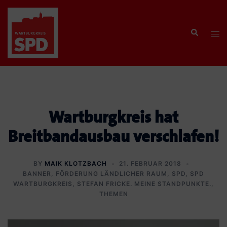
Zum
Inhalt
Search
springen
Tog
men
Wartburgkreis hat
Breitbandausbau verschlafen!
BY
MAIK KLOTZBACH
21. FEBRUAR 2018
BANNER
,
FÖRDERUNG LÄNDLICHER RAUM
,
SPD
,
SPD
WARTBURGKREIS
,
STEFAN FRICKE. MEINE STANDPUNKTE.
,
THEMEN