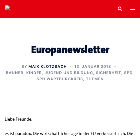
Zum
Search
Tog
Inhalt
men
springen
Europanewsletter
BY
MAIK KLOTZBACH
13. JANUAR 2018
BANNER
,
KINDER, JUGEND UND BILDUNG
,
SICHERHEIT
,
SPD
,
SPD WARTBURGKREIS
,
THEMEN
Liebe Freunde,
es ist paradox. Die wirtschaftliche Lage in der EU verbessert sich. Die