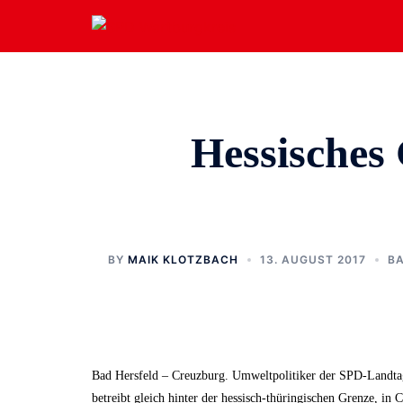
Zum
Inhalt
springen
Hessisches 
BY
MAIK KLOTZBACH
13. AUGUST 2017
B
Bad Hersfeld – Creuzburg. Umweltpolitiker der SPD-Landta
betreibt gleich hinter der hessisch-thüringischen Grenze, in