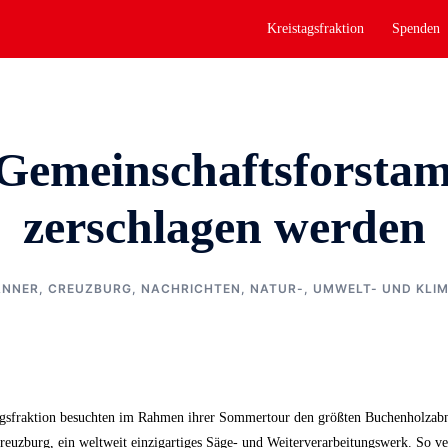
Kreistagsfraktion
Spenden
Gemeinschaftsforstam
zerschlagen werden
ANNER
,
CREUZBURG
,
NACHRICHTEN
,
NATUR-, UMWELT- UND KLI
gsfraktion besuchten im Rahmen ihrer Sommertour den größten Buchenholzabn
 Creuzburg, ein weltweit einzigartiges Säge- und Weiterverarbeitungswerk. So v