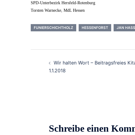
SPD-Unterbezirk Hersfeld-Rotenburg
Torsten Warnecke, MdL Hessen
FUNIERSCHICHTHOLZ
HESSENFORST
JAN HAS
Beitrags-
Wir halten Wort – Beitragsfreies K
Navigation
1.1.2018
Schreibe einen Kom