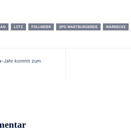
SAN
LOTZ
POLLMEIER
SPD WARTBURGKREIS
WARNECKE
ita-Jahr kommt zum
mentar