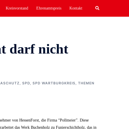
Search
Kreisvorstand
Ehrenamtspreis
Kontakt
t darf nicht
MASCHUTZ
,
SPD
,
SPD WARTBURGKREIS
,
THEMEN
ehmer von HessenForst, die Firma “Pollmeier”. Diese
erarbeitet das Werk Buchenholz zu Funierschichtholz, das in