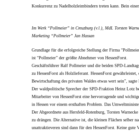
Konkurrenz zu Nadelholzleimbindern treten kann. Bein einem 
Im Werk “Pollmeier” in Creuzburg (v.l.), MdL Torsten Warne
Marketing “Pollmeier” Jan Hassan
Grundlage für die erfolgreiche Stellung der Firma “Pollmei
ist “Pollmeier” der größte Abnehmer von HessenForst.
Geschäftsführer Ralf Pollmeier und die beiden SPD-Landtags
zu HessenForst als Holzlieferant. HessenForst gewährleistet
Bewirtschaftung des privaten Waldes etwas wert sein”, sagte 
Der waldpolitische Sprecher der SPD-Fraktion Heinz Lotz bet
Mitarbeiter von HessenForst eine hervorragende und wichtige
in Hessen vor einem ersthaften Problem. Das Umweltminister
Der Abgeordnete aus Hersfeld-Rotenburg, Torsten Warnecke b
zu drängen. Die Alternative ist, die kleinen Flächen selber 
unattraktieveren sind dann für den HessenForst. Keine gute