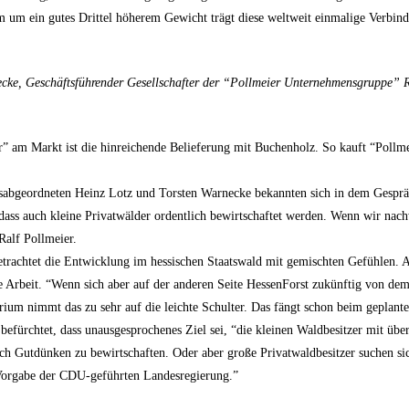
um ein gutes Drittel höherem Gewicht trägt diese weltweit einmalige Verbinde
cke, Geschäftsführender Gesellschafter der “Pollmeier Unternehmensgruppe” R
er” am Markt ist die hinreichende Belieferung mit Buchenholz. So kauft “Poll
abgeordneten Heinz Lotz und Torsten Warnecke bekannten sich in dem Gespräch
, dass auch kleine Privatwälder ordentlich bewirtschaftet werden. Wenn wir na
Ralf Pollmeier.
rachtet die Entwicklung im hessischen Staatswald mit gemischten Gefühlen. Auf
 Arbeit. “Wenn sich aber auf der anderen Seite HessenForst zukünftig von dem
ium nimmt das zu sehr auf die leichte Schulter. Das fängt schon beim geplante
efürchtet, dass unausgesprochenes Ziel sei, “die kleinen Waldbesitzer mit üb
nach Gutdünken zu bewirtschaften. Oder aber große Privatwaldbesitzer suchen sic
 Vorgabe der CDU-geführten Landesregierung.”