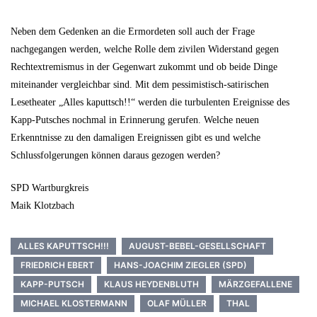
Neben dem Gedenken an die Ermordeten soll auch der Frage
nachgegangen werden, welche Rolle dem zivilen Widerstand gegen
Rechtextremismus in der Gegenwart zukommt und ob beide Dinge
miteinander vergleichbar sind. Mit dem pessimistisch-satirischen
Lesetheater „Alles kaputtsch!!“ werden die turbulenten Ereignisse des
Kapp-Putsches nochmal in Erinnerung gerufen. Welche neuen
Erkenntnisse zu den damaligen Ereignissen gibt es und welche
Schlussfolgerungen können daraus gezogen werden?
SPD Wartburgkreis
Maik Klotzbach
ALLES KAPUTTSCH!!!
AUGUST-BEBEL-GESELLSCHAFT
FRIEDRICH EBERT
HANS-JOACHIM ZIEGLER (SPD)
KAPP-PUTSCH
KLAUS HEYDENBLUTH
MÄRZGEFALLENE
MICHAEL KLOSTERMANN
OLAF MÜLLER
THAL