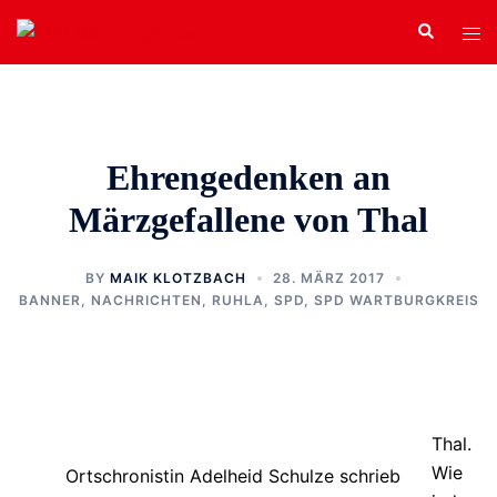
Zum
Search
Tog
Inhalt
men
springen
Ehrengedenken an
Märzgefallene von Thal
BY
MAIK KLOTZBACH
28. MÄRZ 2017
BANNER
,
NACHRICHTEN
,
RUHLA
,
SPD
,
SPD WARTBURGKREIS
Thal.
Wie
Ortschronistin Adelheid Schulze schrieb