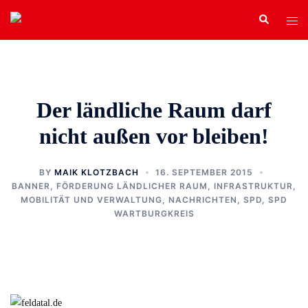
Zum
Search
Tog
Inhalt
men
springen
Der ländliche Raum darf
nicht außen vor bleiben!
BY
MAIK KLOTZBACH
16. SEPTEMBER 2015
BANNER
,
FÖRDERUNG LÄNDLICHER RAUM
,
INFRASTRUKTUR,
MOBILITÄT UND VERWALTUNG
,
NACHRICHTEN
,
SPD
,
SPD
WARTBURGKREIS