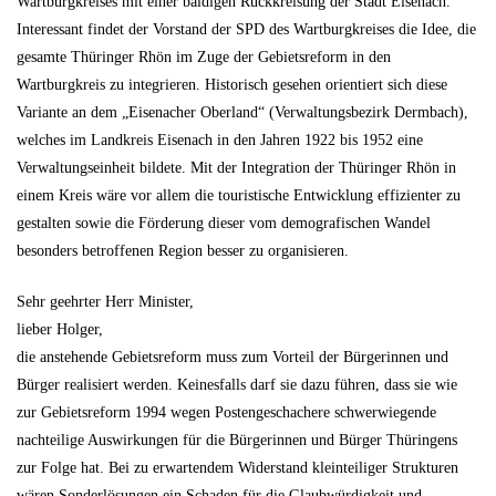
Wartburgkreises mit einer baldigen Rückkreisung der Stadt Eisenach.
Interessant findet der Vorstand der SPD des Wartburgkreises die Idee, die
gesamte Thüringer Rhön im Zuge der Gebietsreform in den
Wartburgkreis zu integrieren. Historisch gesehen orientiert sich diese
Variante an dem „Eisenacher Oberland“ (Verwaltungsbezirk Dermbach),
welches im Landkreis Eisenach in den Jahren 1922 bis 1952 eine
Verwaltungseinheit bildete. Mit der Integration der Thüringer Rhön in
einem Kreis wäre vor allem die touristische Entwicklung effizienter zu
gestalten sowie die Förderung dieser vom demografischen Wandel
besonders betroffenen Region besser zu organisieren.
Sehr geehrter Herr Minister,
lieber Holger,
die anstehende Gebietsreform muss zum Vorteil der Bürgerinnen und
Bürger realisiert werden. Keinesfalls darf sie dazu führen, dass sie wie
zur Gebietsreform 1994 wegen Postengeschachere schwerwiegende
nachteilige Auswirkungen für die Bürgerinnen und Bürger Thüringens
zur Folge hat. Bei zu erwartendem Widerstand kleinteiliger Strukturen
wären Sonderlösungen ein Schaden für die Glaubwürdigkeit und