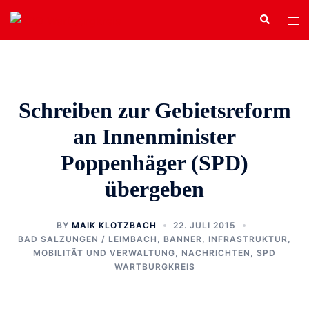
Zum
Search
Tog
Inhalt
men
springen
Schreiben zur Gebietsreform
an Innenminister
Poppenhäger (SPD)
übergeben
BY
MAIK KLOTZBACH
22. JULI 2015
BAD SALZUNGEN / LEIMBACH
,
BANNER
,
INFRASTRUKTUR,
MOBILITÄT UND VERWALTUNG
,
NACHRICHTEN
,
SPD
WARTBURGKREIS