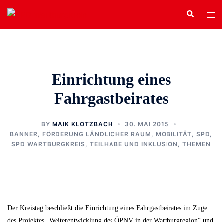
Zum
Search
Tog
Inhalt
men
springen
Einrichtung eines
Fahrgastbeirates
BY
MAIK KLOTZBACH
30. MAI 2015
BANNER
,
FÖRDERUNG LÄNDLICHER RAUM
,
MOBILITÄT
,
SPD
,
SPD WARTBURGKREIS
,
TEILHABE UND INKLUSION
,
THEMEN
Der Kreistag beschließt die Einrichtung eines Fahrgastbeirates im Zuge
des Projektes „Weiterentwicklung des ÖPNV in der Wartburgregion“ und