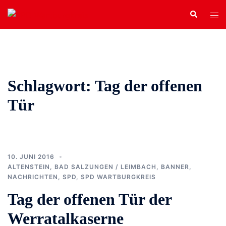
Zum
Search
Tog
Inhalt
men
springen
Schlagwort:
Tag der offenen
Tür
10. JUNI 2016
ALTENSTEIN
,
BAD SALZUNGEN / LEIMBACH
,
BANNER
,
NACHRICHTEN
,
SPD
,
SPD WARTBURGKREIS
Tag der offenen Tür der
Werratalkaserne