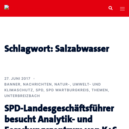
Zum
Search
Tog
Inhalt
men
springen
Schlagwort:
Salzabwasser
27. JUNI 2017
BANNER
,
NACHRICHTEN
,
NATUR-, UMWELT- UND
KLIMASCHUTZ
,
SPD
,
SPD WARTBURGKREIS
,
THEMEN
,
UNTERBREIZBACH
SPD-Landesgeschäftsführer
besucht Analytik- und