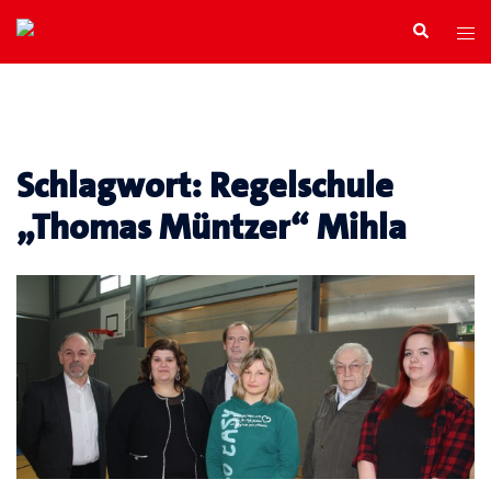
Zum
Search
Tog
Inhalt
men
springen
Schlagwort:
Regelschule
„Thomas Müntzer“ Mihla