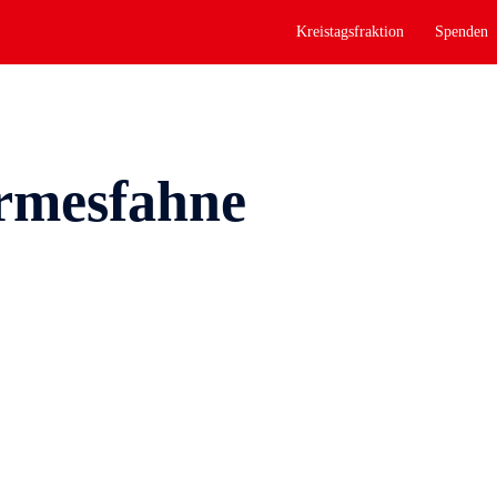
Kreistagsfraktion
Spenden
rmesfahne