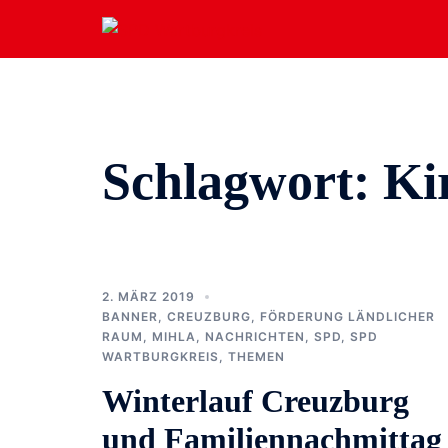
Zum
Inhalt
springen
Schlagwort:
Ki
2. MÄRZ 2019
BANNER
,
CREUZBURG
,
FÖRDERUNG LÄNDLICHER
RAUM
,
MIHLA
,
NACHRICHTEN
,
SPD
,
SPD
WARTBURGKREIS
,
THEMEN
Winterlauf Creuzburg
und Familiennachmittag