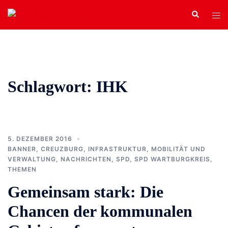
Zum
Search
Tog
Inhalt
men
springen
Schlagwort:
IHK
5. DEZEMBER 2016
BANNER
,
CREUZBURG
,
INFRASTRUKTUR, MOBILITÄT UND
VERWALTUNG
,
NACHRICHTEN
,
SPD
,
SPD WARTBURGKREIS
,
THEMEN
Gemeinsam stark: Die
Chancen der kommunalen