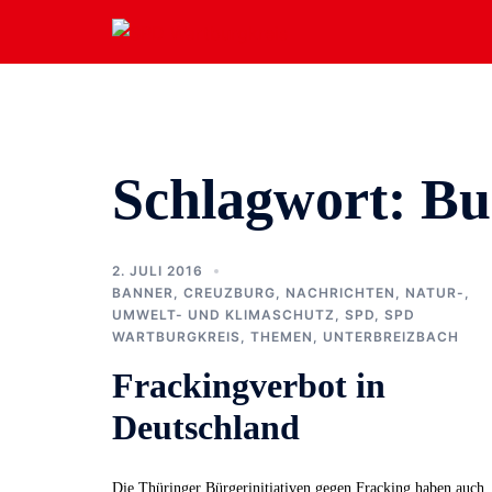
Zum
Inhalt
springen
Schlagwort:
Bu
2. JULI 2016
BANNER
,
CREUZBURG
,
NACHRICHTEN
,
NATUR-,
UMWELT- UND KLIMASCHUTZ
,
SPD
,
SPD
WARTBURGKREIS
,
THEMEN
,
UNTERBREIZBACH
Frackingverbot in
Deutschland
Die Thüringer Bürgerinitiativen gegen Fracking haben auch