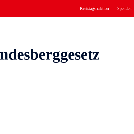
Kreistagsfraktion
Spenden
ndesberggesetz