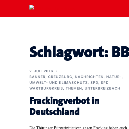
Zum
Inhalt
springen
Schlagwort:
BB
2. JULI 2016
BANNER
,
CREUZBURG
,
NACHRICHTEN
,
NATUR-,
UMWELT- UND KLIMASCHUTZ
,
SPD
,
SPD
WARTBURGKREIS
,
THEMEN
,
UNTERBREIZBACH
Frackingverbot in
Deutschland
Die Thüringer Bürgerinitiativen gegen Fracking haben auch