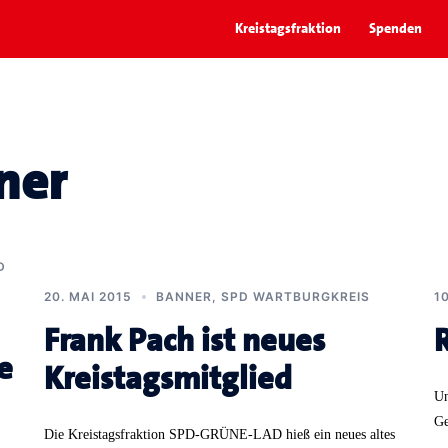
Kreistagsfraktion
Spenden
ner
D
20. MAI 2015
BANNER
,
SPD WARTBURGKREIS
1
Frank Pach ist neues
e
Kreistagsmitglied
Un
Ge
Die Kreistagsfraktion SPD-GRÜNE-LAD hieß ein neues altes