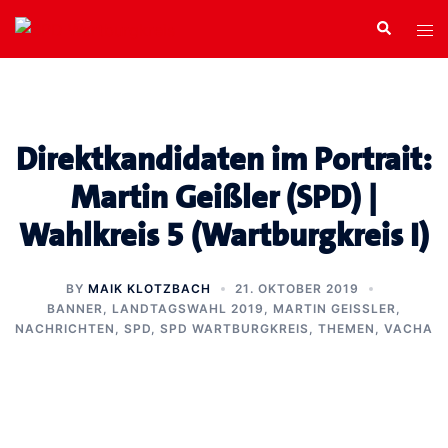
Zum
Search
Tog
Inhalt
men
springen
Direktkandidaten im Portrait:
Martin Geißler (SPD) |
Wahlkreis 5 (Wartburgkreis I)
BY
MAIK KLOTZBACH
21. OKTOBER 2019
BANNER
,
LANDTAGSWAHL 2019
,
MARTIN GEISSLER
,
NACHRICHTEN
,
SPD
,
SPD WARTBURGKREIS
,
THEMEN
,
VACHA