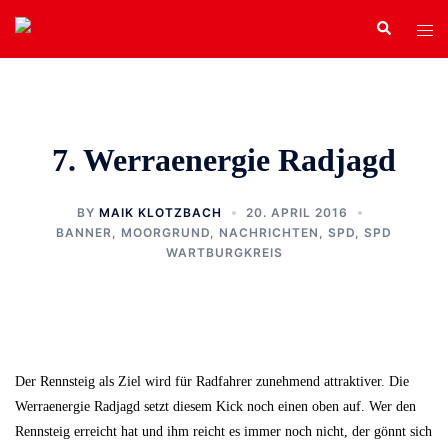
Zum
Search
Tog
Inhalt
men
springen
7. Werraenergie Radjagd
BY
MAIK KLOTZBACH
20. APRIL 2016
BANNER
,
MOORGRUND
,
NACHRICHTEN
,
SPD
,
SPD
WARTBURGKREIS
Der Rennsteig als Ziel wird für Radfahrer zunehmend attraktiver. Die
Werraenergie Radjagd setzt diesem Kick noch einen oben auf. Wer den
Rennsteig erreicht hat und ihm reicht es immer noch nicht, der gönnt sich