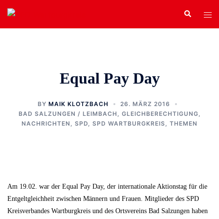
Zum
Search
Tog
Inhalt
men
springen
Equal Pay Day
BY
MAIK KLOTZBACH
26. MÄRZ 2016
BAD SALZUNGEN / LEIMBACH
,
GLEICHBERECHTIGUNG
,
NACHRICHTEN
,
SPD
,
SPD WARTBURGKREIS
,
THEMEN
Am 19.02. war der Equal Pay Day, der internationale Aktionstag für die
Entgeltgleichheit zwischen Männern und Frauen. Mitglieder des SPD
Kreisverbandes Wartburgkreis und des Ortsvereins Bad Salzungen haben