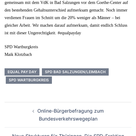
gemeinsam mit dem VdK in Bad Salzungen vor dem Goethe-Center auf
den bestehenden Gehaltsunterschied aufmerksam gemacht. Noch immer
verdienen Frauen im Schnitt um die 20% weniger als Männer – bei
gleicher Arbeit. Wir machen darauf aufmerksam, damit endlich Schluss
ist mit dieser Ungerechtigkeit. ‪#‎equalpayday‬
SPD Wartburgkreis
Maik Klotzbach
EQUAL PAY DAY
SPD BAD SALZUNGEN/LEIMBACH
SPD WARTBURGKREIS
Beitrags-
Online-Bürgerbefragung zum
Navigation
Bundesverkehrswegeplan
Neue Strukturen für Thüringen. Die SPD-Fraktion