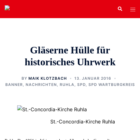
Zum
Search
Tog
Inhalt
men
springen
Gläserne Hülle für
historisches Uhrwerk
BY
MAIK KLOTZBACH
13. JANUAR 2016
BANNER
,
NACHRICHTEN
,
RUHLA
,
SPD
,
SPD WARTBURGKREIS
St.-Concordia-Kirche Ruhla