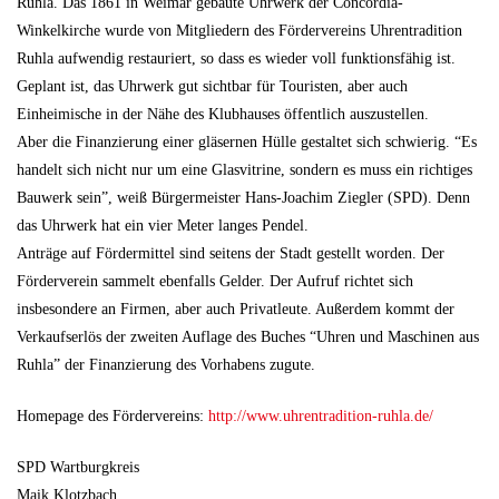
Ruhla. Das 1861 in Weimar gebaute Uhrwerk der Concordia-
Winkelkirche wurde von Mitgliedern des Fördervereins Uhrentradition
Ruhla aufwendig restauriert, so dass es wieder voll funktionsfähig ist.
Geplant ist, das Uhrwerk gut sichtbar für Touristen, aber auch
Einheimische in der Nähe des Klubhauses öffentlich auszustellen.
Aber die Finanzierung einer gläsernen Hülle gestaltet sich schwierig. “Es
handelt sich nicht nur um eine Glasvitrine, sondern es muss ein richtiges
Bauwerk sein”, weiß Bürgermeister Hans-Joachim Ziegler (SPD). Denn
das Uhrwerk hat ein vier Meter langes Pendel.
Anträge auf Fördermittel sind seitens der Stadt gestellt worden. Der
Förderverein sammelt ebenfalls Gelder. Der Aufruf richtet sich
insbesondere an Firmen, aber auch Privatleute. Außerdem kommt der
Verkaufserlös der zweiten Auflage des Buches “Uhren und Maschinen aus
Ruhla” der Finanzierung des Vorhabens zugute.
Homepage des Fördervereins:
http://www.uhrentradition-ruhla.de/
SPD Wartburgkreis
Maik Klotzbach