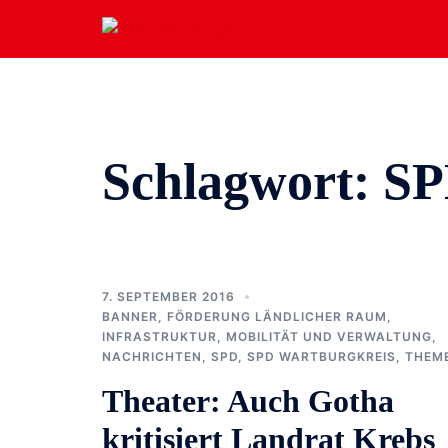
Zum
Inhalt
springen
Schlagwort:
SP
7. SEPTEMBER 2016
BANNER
,
FÖRDERUNG LÄNDLICHER RAUM
,
INFRASTRUKTUR, MOBILITÄT UND VERWALTUNG
,
NACHRICHTEN
,
SPD
,
SPD WARTBURGKREIS
,
THEM
Theater: Auch Gotha
kritisiert Landrat Krebs