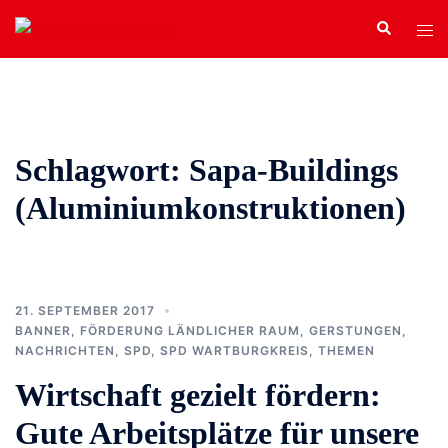
Zum
Search
Tog
Inhalt
men
springen
Schlagwort:
Sapa-Buildings
(Aluminiumkonstruktionen)
21. SEPTEMBER 2017
BANNER
,
FÖRDERUNG LÄNDLICHER RAUM
,
GERSTUNGEN
,
NACHRICHTEN
,
SPD
,
SPD WARTBURGKREIS
,
THEMEN
Wirtschaft gezielt fördern:
Gute Arbeitsplätze für unsere