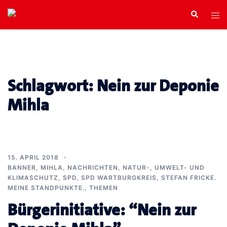
Zum
Search
Tog
Inhalt
men
springen
Schlagwort:
Nein zur Deponie
Mihla
15. APRIL 2018
BANNER
,
MIHLA
,
NACHRICHTEN
,
NATUR-, UMWELT- UND
KLIMASCHUTZ
,
SPD
,
SPD WARTBURGKREIS
,
STEFAN FRICKE.
MEINE STANDPUNKTE.
,
THEMEN
Bürgerinitiative: “Nein zur